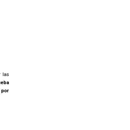
 las
ueba
 por