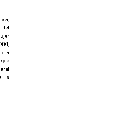
tica,
a del
ujer
 XXI
,
n la
 que
eral
e la