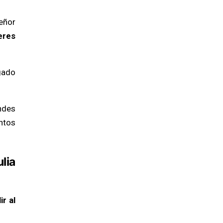
eñor
eres
gado
ndes
ntos
lia
ir al