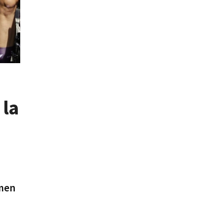
 la
omen