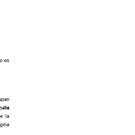
o es
upan
zulia
e la
gina