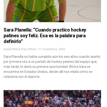
Sara Planella: “Cuando practico hockey
patines soy feliz. Esa es la palabra para
definirlo”
Isabel María Rojo Pérez
11 noviembre, 2022
Sara Planella no había cumplido aún los seis años cuando asistió
por primera vez a un partido de hockey patines del equipo que,
más tarde, le daría su primera oportunidad. Ahora Sara se
encuentra en Estados Unidos, desde allí nos relata cómo se
relaciona con el deporte.