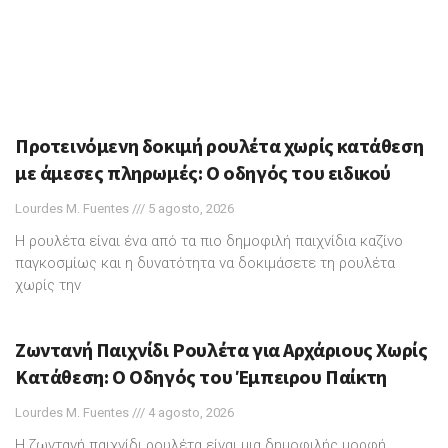
Προτεινόμενη δοκιμή ρουλέτα χωρίς κατάθεση
με άμεσες πληρωμές: Ο οδηγός του ειδικού
Lourdes M. Fuentes
5 agosto, 2026
Η ρουλέτα είναι ένα από τα πιο δημοφιλή παιχνίδια καζίνο
παγκοσμίως και η δυνατότητα να δοκιμάσετε τη ρουλέτα
χωρίς την
Ζωντανή Παιχνίδι Ρουλέτα για Αρχάριους Χωρίς
Κατάθεση: Ο Οδηγός του Έμπειρου Παίκτη
Lourdes M. Fuentes
4 agosto, 2026
Η ζωντανή παιχνίδι ρουλέτα είναι μια δημοφιλής μορφή