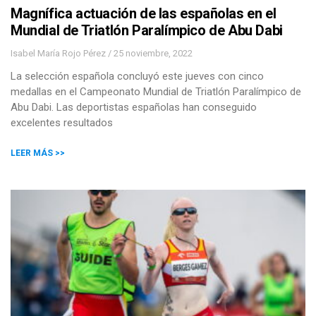
Magnífica actuación de las españolas en el
Mundial de Triatlón Paralímpico de Abu Dabi
Isabel María Rojo Pérez
25 noviembre, 2022
La selección española concluyó este jueves con cinco
medallas en el Campeonato Mundial de Triatlón Paralímpico de
Abu Dabi. Las deportistas españolas han conseguido
excelentes resultados
LEER MÁS >>