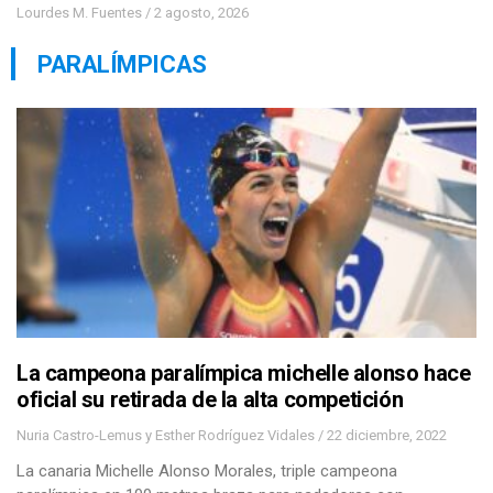
Lourdes M. Fuentes
2 agosto, 2026
PARALÍMPICAS
La campeona paralímpica michelle alonso hace
oficial su retirada de la alta competición
Nuria Castro-Lemus y Esther Rodríguez Vidales
22 diciembre, 2022
La canaria Michelle Alonso Morales, triple campeona