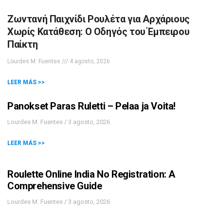
Ζωντανή Παιχνίδι Ρουλέτα για Αρχάριους
Χωρίς Κατάθεση: Ο Οδηγός του Έμπειρου
Παίκτη
Lourdes M. Fuentes
4 agosto, 2026
LEER MÁS >>
Panokset Paras Ruletti – Pelaa ja Voita!
Lourdes M. Fuentes
3 agosto, 2026
LEER MÁS >>
Roulette Online India No Registration: A
Comprehensive Guide
Lourdes M. Fuentes
3 agosto, 2026