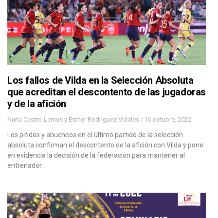
Los fallos de Vilda en la Selección Absoluta
que acreditan el descontento de las jugadoras
y de la afición
Nuria Castro-Lemus y Esther Rodríguez Vidales
10 octubre, 2022
Los pitidos y abucheos en el último partido de la selección
absoluta confirman el descontento de la afición con Vilda y pone
en evidencia la decisión de la federación para mantener al
entrenador.