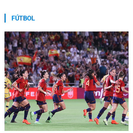
FÚTBOL