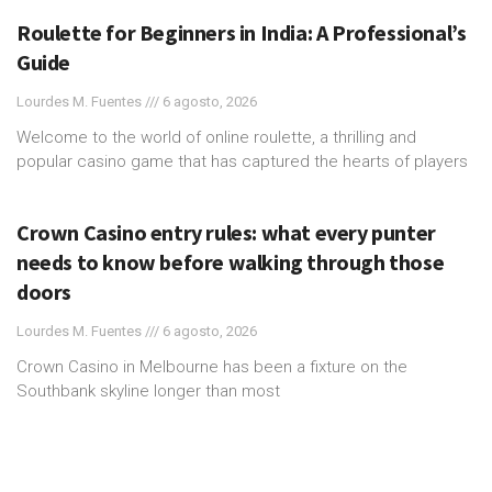
Roulette for Beginners in India: A Professional’s
Guide
Lourdes M. Fuentes
6 agosto, 2026
Welcome to the world of online roulette, a thrilling and
popular casino game that has captured the hearts of players
Crown Casino entry rules: what every punter
needs to know before walking through those
doors
Lourdes M. Fuentes
6 agosto, 2026
Crown Casino in Melbourne has been a fixture on the
Southbank skyline longer than most