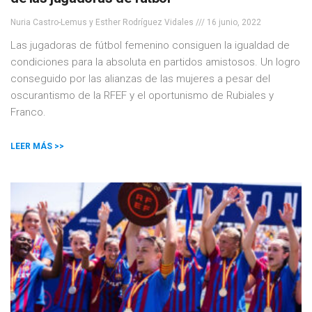
Nuria Castro-Lemus y Esther Rodríguez Vidales
16 junio, 2022
Las jugadoras de fútbol femenino consiguen la igualdad de
condiciones para la absoluta en partidos amistosos. Un logro
conseguido por las alianzas de las mujeres a pesar del
oscurantismo de la RFEF y el oportunismo de Rubiales y
Franco.
LEER MÁS >>