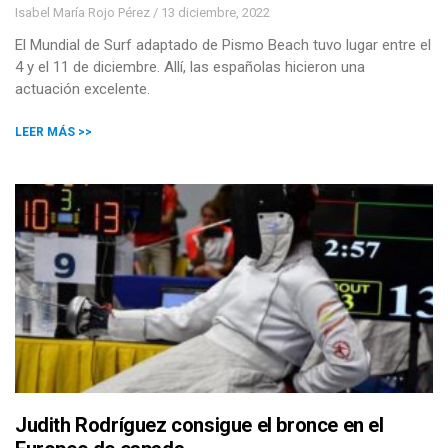
Isabel María Rojo Pérez
13 diciembre, 2022
El Mundial de Surf adaptado de Pismo Beach tuvo lugar entre el
4 y el 11 de diciembre. Allí, las españolas hicieron una
actuación excelente.
LEER MÁS >>
Judith Rodríguez consigue el bronce en el