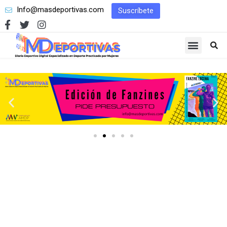
Info@masdeportivas.com
Suscríbete