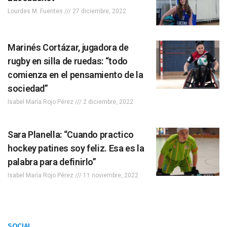
Lourdes M. Fuentes
27 diciembre, 2022
Marinés Cortázar, jugadora de
rugby en silla de ruedas: “todo
comienza en el pensamiento de la
sociedad”
Isabel María Rojo Pérez
2 diciembre, 2022
Sara Planella: “Cuando practico
hockey patines soy feliz. Esa es la
palabra para definirlo”
Isabel María Rojo Pérez
11 noviembre, 2022
SOCIAL