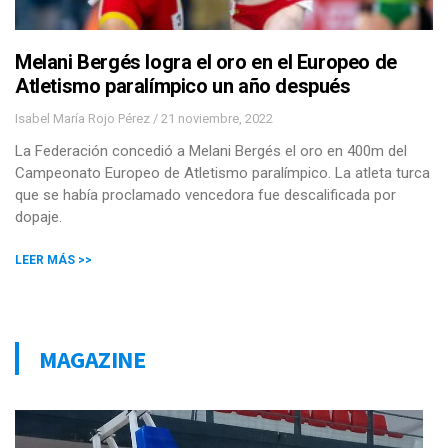
Melani Bergés logra el oro en el Europeo de
Atletismo paralímpico un año después
Isabel María Rojo Pérez
21 noviembre, 2022
La Federación concedió a Melani Bergés el oro en 400m del
Campeonato Europeo de Atletismo paralímpico. La atleta turca
que se había proclamado vencedora fue descalificada por
dopaje.
LEER MÁS >>
MAGAZINE